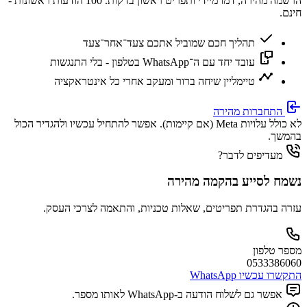
הרשמה מהירה, דמו מיידי ותפריט ראשון בדקות.
100 הודעות ראשונות -
חינם.
תהליך חכם שמוביל אתכם צעד־אחר־צעד
עובד יחד עם ה־WhatsApp בטלפון - בלי התנגשות
טיימליין שיחה ברור ומעקב אחרי כל אינטראקציה
התחברות מהירה
לא כולל עלויות Meta (אם קיימות). אפשר להתחיל עכשיו ולהגדיר הכול
בהמשך.
מעדיפים לדבר?
נשמח לסייע בהקמה מהירה
עזרה בהגדרת תפריטים, שאלות טכניות, והתאמה לצרכי העסק.
מספר טלפון
0533386060
התקשרו עכשיו
WhatsApp
אפשר גם לשלוח הודעה ב-WhatsApp לאותו מספר.