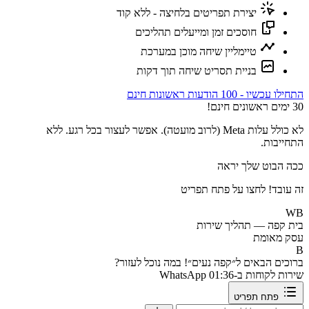
יצירת תפריטים בלחיצה - ללא קוד
חוסכים זמן ומייעלים תהליכים
טיימליין שיחה מוכן במערכת
בניית תסריט שיחה תוך דקות
התחילו עכשיו - 100 הודעות ראשונות חינם
30 ימים ראשונים חינם!
לא כולל עלות Meta (לרוב מועטה). אפשר לעצור בכל רגע. ללא
התחייבות.
ככה הבוט שלך יראה
זה עובד! לחצו על פתח תפריט
WB
בית קפה — תהליך שירות
עסק מאומת
B
ברוכים הבאים ל״קפה נעים״! במה נוכל לעזור?
שירות לקוחות ב-WhatsApp
01:36
פתח תפריט