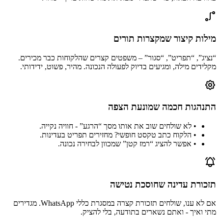
מילות קיצור שמקצרות תורים
“נציג”, “תפריט”, “סגור” – משפטים קצרים שהלקוחות כבר מכירים.
מקלידים מילה, ומגיעים בדיוק לפעולה הנכונה. מהיר, פשוט, ידידותי.
התנהגות חכמה שמונעת הצפה
• לא שולחים שוב את אותו מסך “הרגע” - חוויה נקייה.
• הלקוח כתב טקסט חופשי? מחזירים תפריט בעדינות.
• אפשר להציג “רמז קטן” שמכוון לבחירה נכונה.
תזכורת עדינה שחוסכת נטישה
אם לא ענו, שולחים תזכורת קצרה במסגרת כללי WhatsApp. מגדירים
מתי ואיך - ואתם נשארים בתודעה, בלי להציק.