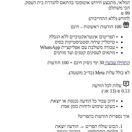
המלאי,
מתבצע חידוש אוטומטי
בהתאם להגדרת בית העסק.
הכי משתלם
99 ₪
לחודש (ללא התחייבות)
100 הודעות ראשונות – חינם
• תפריטים אינטראקטיביים ללא הגבלה
• טיימליין שיחה וסטטיסטיקות בסיס
• עבודה משולבת עם אפליקציית WhatsApp
• מתאים לעסקים קטנים ועד מותגים
התחילו עכשיו
30 ימי ניסיון חינם + 100 הודעות
לא כולל עלות Meta (בד״כ מועטה).
עלות לכל הודעה
0.13 ₪ (13 אג׳)
• חיוב עבור כל הודעה נכנסת או יוצאת
• מעקב שימוש ודוחות בזמן אמת
איך נספרות הודעות בתפריט?
הבוט שולח תפריט →
הודעה יוצאת
הלקוח בוחר/לוחץ →
הודעה נכנסת